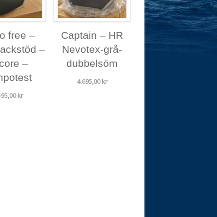
o free –
Captain – HR
ackstöd –
Nevotex-grå-
core –
dubbelsöm
potest
4.695,00
kr
195,00
kr