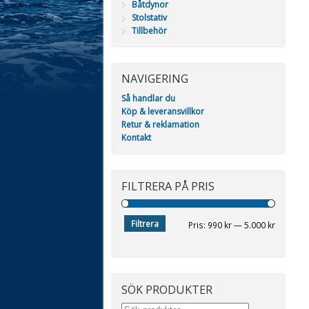
Båtdynor
Stolstativ
Tillbehör
NAVIGERING
Så handlar du
Köp & leveransvillkor
Retur & reklamation
Kontakt
FILTRERA PÅ PRIS
Filtrera
Min
Max
Pris:
990 kr
—
5.000 kr
pris
pris
SÖK PRODUKTER