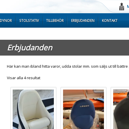
M
TDYNOR
STOLSTATIV
TILLBEHÖR
ERBJUDANDEN
KONTAKT
Erbjudanden
Här kan man ibland hitta varor, udda stolar mm. som säljs ut till bättre 
Sortera
Visar alla 4 resultat
efter
senaste