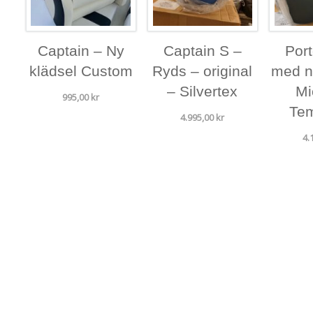
Captain – Ny
Captain S –
Port
klädsel Custom
Ryds – original
med n
– Silvertex
Mi
995,00
kr
Tem
4.995,00
kr
4.