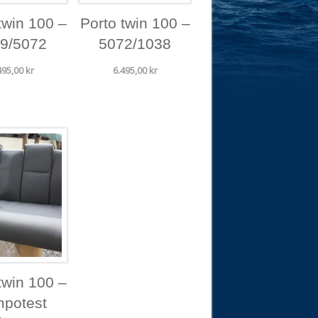
twin 100 –
Porto twin 100 –
9/5072
5072/1038
495,00
kr
6.495,00
kr
twin 100 –
potest