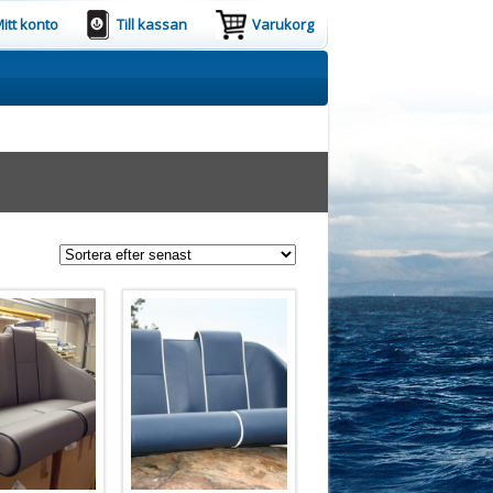
itt konto
Till kassan
Varukorg