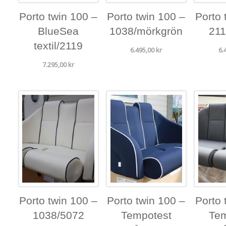
Porto twin 100 –
Porto twin 100 –
Porto 
BlueSea
1038/mörkgrön
211
textil/2119
6.495,00
kr
6.
7.295,00
kr
Porto twin 100 –
Porto twin 100 –
Porto 
1038/5072
Tempotest
Tem