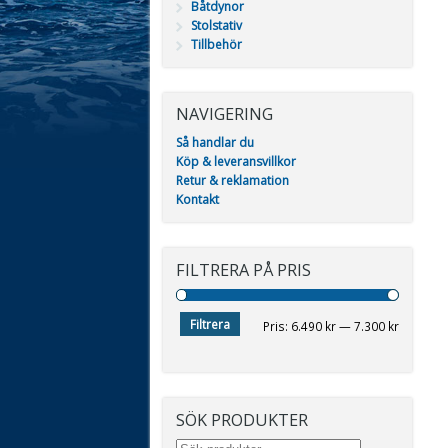
Båtdynor
Stolstativ
Tillbehör
NAVIGERING
Så handlar du
Köp & leveransvillkor
Retur & reklamation
Kontakt
FILTRERA PÅ PRIS
Filtrera
Min
Max
Pris:
6.490 kr
—
7.300 kr
pris
pris
SÖK PRODUKTER