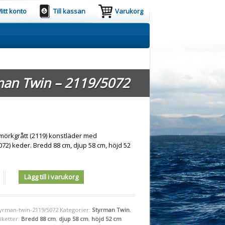
itt konto
Till kassan
Varukorg
man Twin – 2119/5072
 mörkgrått (2119) konstläder med
72) keder. Bredd 88 cm, djup 58 cm, höjd 52
Lägg till i varukorg
tyrman-twin-2119/5072
Kategorier:
Styrman Twin
,
tiketter:
Bredd 88 cm
,
djup 58 cm
,
höjd 52 cm