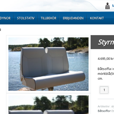
M
TDYNOR
STOLSTATIV
TILLBEHÖR
ERBJUDANDEN
KONTAKT
2
Styr
4.695,00
kr
Båtsoffa i
mörkblå(50
cm.
Antal
Artikelnr:
s
Båtsoffor
E