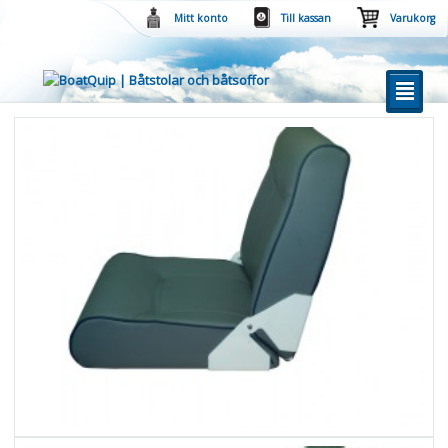
Mitt konto
Till kassan
Varukorg
²