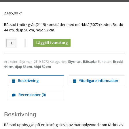
2.695,00
kr
Båtstol i mörkgrått(2119) konstläder med mörkblå(5072) keder. Bredd
44 cm, djup 58 cm, höjd 52 cm.
Antal
Lägg till i varukorg
Artikelnr:
Styrman-2119-5072
Kategorier:
Styrman
,
Båtstolar
Etiketter:
Bredd
44 cm
,
djup 58 cm
,
höjd 52 cm
Beskrivning
Ytterligare information
Recensioner (0)
Beskrivning
Båtstol uppbyggd på en kraftig skiva av marinplywood som täckts av